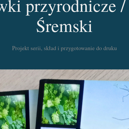
ki przyrodnicze / 
Śremski
Projekt serii, skład i przygotowanie do druku