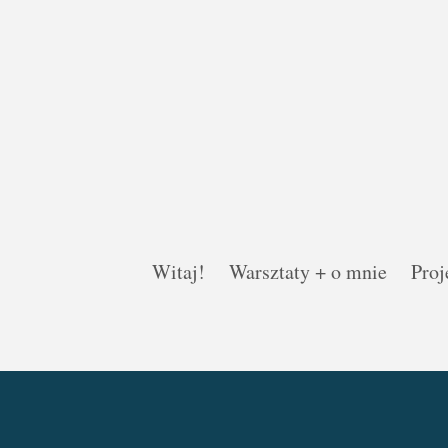
Witaj!
Warsztaty + o mnie
Proj